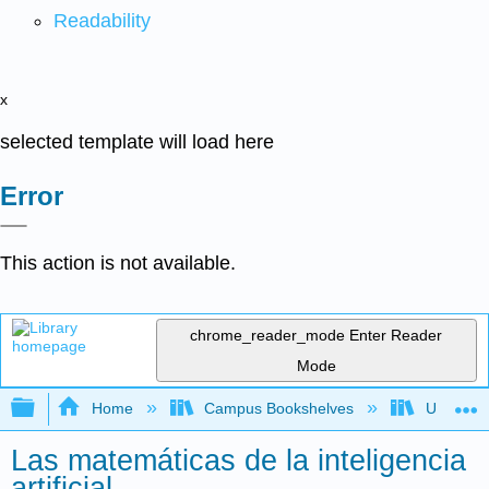
Readability
x
selected template will load here
Error
This action is not available.
chrome_reader_mode
Enter Reader
Mode
Expand/collapse global hierarchy
Home
Campus Bookshelves
Universi
Las matemáticas de la inteligencia
artificial