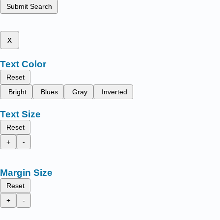
Submit Search
x
Text Color
Reset
Bright
Blues
Gray
Inverted
Text Size
Reset
+
-
Margin Size
Reset
+
-